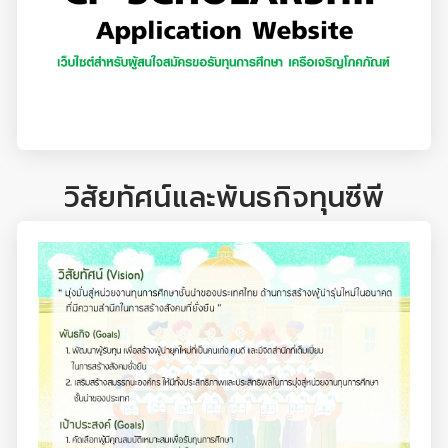
วิสัยทัศน์และพันธกิจทุนซีพี