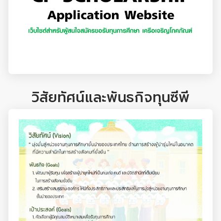
วิสัยทัศน์และพันธกิจทุนซีพี