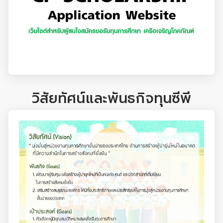
วิสัยทัศน์และพันธกิจทุนซีพี