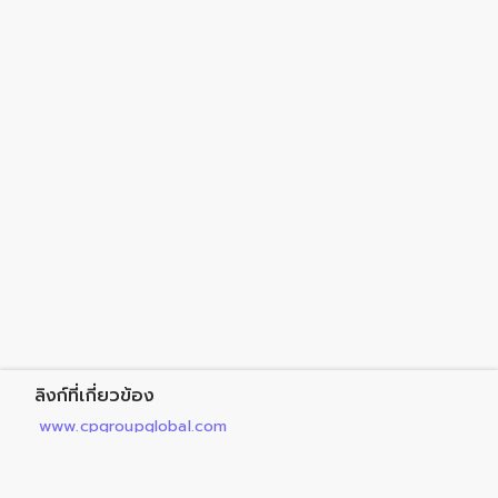
ลิงก์ที่เกี่ยวข้อง
www.cpgroupglobal.com
facebook.com/CPScholarship
โครงการทุนการศึกษา เครือเจริญโภคภัณฑ์